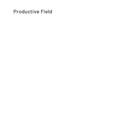
Productive Field
PRODUCTIVE FIELD (1)
© Bruckner / Huang / Ulmer