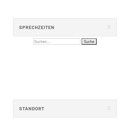
Fax: 030 – 314 28153
sekretariat@udc.tu-berlin.de
SPRECHZEITEN
Suchen
NAVIGATION
nach:
Menus list Insertion point
Languages list Insertion point
STANDORT