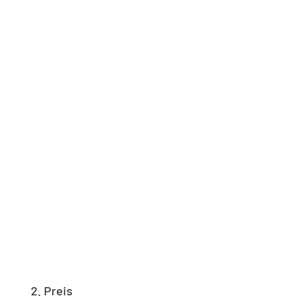
GRANULARITY (2)
© Chen / Hellwig / Oehlert
GRANULARITY (3)
© Chen / Hellwig / Oehlert
2. Preis