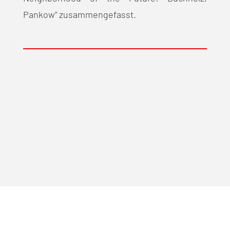
Pankow” zusammengefasst.
Johannes
Göderitz Stiftung