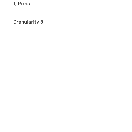
1. Preis
Granularity 8
GRANULARITY (1)
© Chen / Hellwig / Oehlert