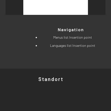
nach:
Navigation
Menus list Insertion point
Languages list Insertion point
Standort