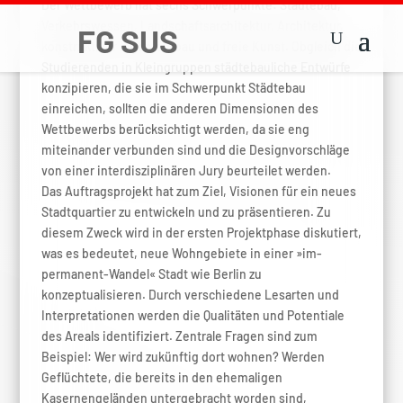
Der Wettbewerb hat sechs Schwerpunkte: Städtebau,
Verkehrswessen, Landschaftsarchitektur, Architektur,
konstruktiver Ingenieurbau und freie Kunst. Obgleich die
Studierenden in Kleingruppen städtebauliche Entwürfe
konzipieren, die sie im Schwerpunkt Städtebau
einreichen, sollten die anderen Dimensionen des
Wettbewerbs berücksichtigt werden, da sie eng
miteinander verbunden sind und die Designvorschläge
von einer interdisziplinären Jury beurteilet werden.
Das Auftragsprojekt hat zum Ziel, Visionen für ein neues
Stadtquartier zu entwickeln und zu präsentieren. Zu
diesem Zweck wird in der ersten Projektphase diskutiert,
was es bedeutet, neue Wohngebiete in einer »im-
permanent-Wandel« Stadt wie Berlin zu
konzeptualisieren. Durch verschiedene Lesarten und
Interpretationen werden die Qualitäten und Potentiale
des Areals identifiziert. Zentrale Fragen sind zum
Beispiel: Wer wird zukünftig dort wohnen? Werden
Geflüchtete, die bereits in den ehemaligen
Kasernengeländen untergebracht worden sind,