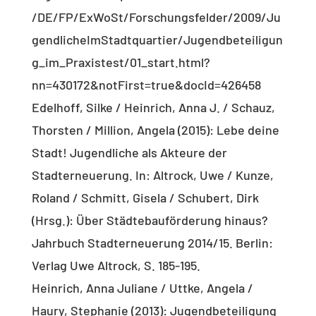
/DE/FP/ExWoSt/Forschungsfelder/2009/Ju
gendlicheImStadtquartier/Jugendbeteiligun
g_im_Praxistest/01_start.html?
nn=430172&notFirst=true&docId=426458
Edelhoff, Silke / Heinrich, Anna J. / Schauz,
Thorsten / Million, Angela (2015): Lebe deine
Stadt! Jugendliche als Akteure der
Stadterneuerung. In: Altrock, Uwe / Kunze,
Roland / Schmitt, Gisela / Schubert, Dirk
(Hrsg.): Über Städtebauförderung hinaus?
Jahrbuch Stadterneuerung 2014/15. Berlin:
Verlag Uwe Altrock, S. 185-195.
Heinrich, Anna Juliane / Uttke, Angela /
Haury, Stephanie (2013): Jugendbeteiligung