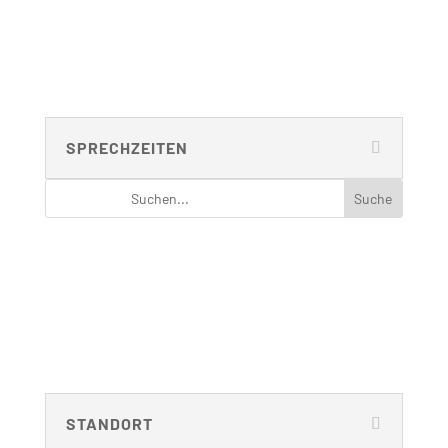
Room: B 221
Phone: 030 – 314 28098
Fax: 030 – 314 28153
sekretariat@udc.tu-berlin.de
SPRECHZEITEN
NAVIGATION
Menus list Insertion point
Languages list Insertion point
STANDORT