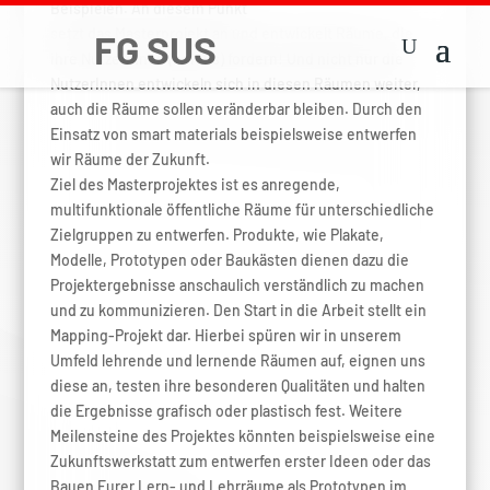
Beispielen. An diesem Punkt
setzt das Masterprojekt an und entwickelt Räume, die
ihre NutzerInnen (heraus) fordern! Und nicht nur die
NutzerInnen entwickeln sich in diesen Räumen weiter,
auch die Räume sollen veränderbar bleiben. Durch den
Einsatz von smart materials beispielsweise entwerfen
wir Räume der Zukunft.
Ziel des Masterprojektes ist es anregende,
multifunktionale öffentliche Räume für unterschiedliche
Zielgruppen zu entwerfen. Produkte, wie Plakate,
Modelle, Prototypen oder Baukästen dienen dazu die
Projektergebnisse anschaulich verständlich zu machen
und zu kommunizieren. Den Start in die Arbeit stellt ein
Mapping-Projekt dar. Hierbei spüren wir in unserem
Umfeld lehrende und lernende Räumen auf, eignen uns
diese an, testen ihre besonderen Qualitäten und halten
die Ergebnisse grafisch oder plastisch fest. Weitere
Meilensteine des Projektes könnten beispielsweise eine
Zukunftswerkstatt zum entwerfen erster Ideen oder das
Bauen Eurer Lern- und Lehrräume als Prototypen im