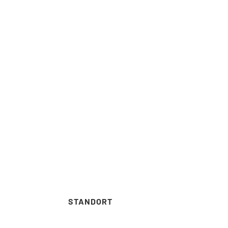
Telefon: 030 – 314 28098
Phone
Fax: 030 – 314 28153
Fax: 
sekretariat@udc.tu-berlin.de
sekre
STANDORT