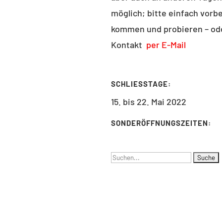
: 030 – 314 28098
möglich; bitte einfach vorbe
030 – 314 28153
kommen und probieren – od
tariat@udc.tu-berlin.de
Kontakt
per E-Mail
SCHLIESSTAGE:
15. bis 22. Mai 2022
SONDERÖFFNUNGSZEITEN:
Suchen
nach: