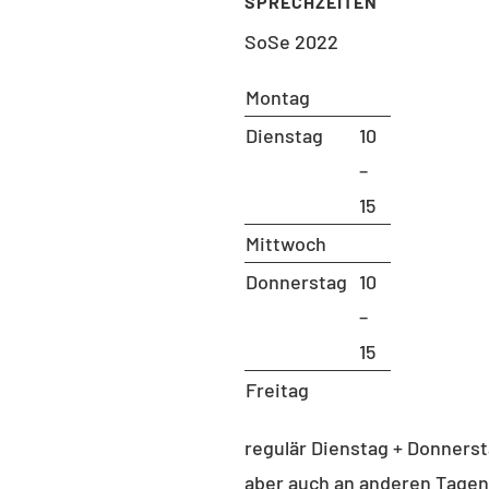
NISCHE UNIVERSITÄT
SPRECHZEITEN
IN
SoSe 2022
ty VI – Planning Building
Montag
ronment
Dienstag
10
tute of Urban and Regional
–
ing (ISR)
15
 of Urban Design and Urban
Mittwoch
lopment
nbergstr. 40A
Donnerstag
10
tariat B9
–
 Berlin
15
RETARIAT
Freitag
ndrea Aho (Bluhm)
regulär Dienstag + Donnerst
 B 221
aber auch an anderen Tagen