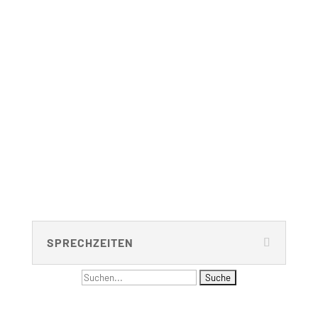
Raum: B 221
Telefon: 030 – 314 28098
Fax: 030 – 314 28153
sekretariat@udc.tu-berlin.de
SECRETARIAT
Ms. Andrea Aho (Bluhm)
Room: B 221
Phone: 030 – 314 28098
Fax: 030 – 314 28153
sekretariat@udc.tu-berlin.de
SPRECHZEITEN
Suchen
NAVIGATION
nach: