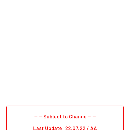
During semester break
no
Holiday Mrs. Aho:
— — Subject to Change — —
Last Update: 22.07.22 / AA