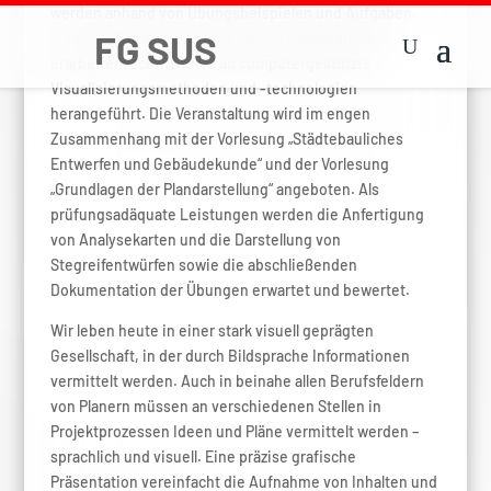
werden anhand von Übungsbeispielen und Aufgaben,
die sie selbständig einzeln oder in Zweiergruppen
erarbeiten, schrittweise an computergestützte
Visualisierungsmethoden und -technologien
herangeführt. Die Veranstaltung wird im engen
Zusammenhang mit der Vorlesung „Städtebauliches
Entwerfen und Gebäudekunde“ und der Vorlesung
„Grundlagen der Plandarstellung“ angeboten. Als
prüfungsadäquate Leistungen werden die Anfertigung
von Analysekarten und die Darstellung von
Stegreifentwürfen sowie die abschließenden
Dokumentation der Übungen erwartet und bewertet.
Wir leben heute in einer stark visuell geprägten
Gesellschaft, in der durch Bildsprache Informationen
vermittelt werden. Auch in beinahe allen Berufsfeldern
von Planern müssen an verschiedenen Stellen in
Projektprozessen Ideen und Pläne vermittelt werden –
sprachlich und visuell. Eine präzise grafische
Präsentation vereinfacht die Aufnahme von Inhalten und