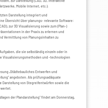
den, zur Darstellung (CAD, 3D, Interaktive
etzwerke, Mobile Internet, etc.).
ten Darstellung integriert und
ne Übersicht über planungs- relevante Software:
D), zur 3D Visualisierung sowie zum (Plan-)
räsentationen in der Praxis zu erlernen und
d Vermittlung von Planungsinhalten zu
fgaben, die sie selbständig einzeln oder in
te Visualisierungsmethoden und -technologien
esung „Städtebauliches Entwerfen und
ellung“ angeboten. Als prüfungsadäquate
e Darstellung von Stegreifentwürfen sowie die
wertet.
lagen der Plandarstellung“ findet am Donnerstag,