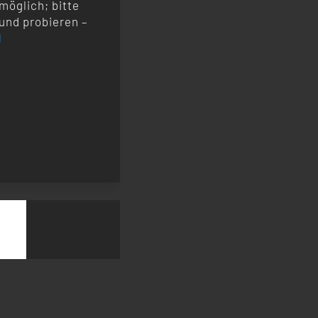
möglich; bitte
und probieren –
l