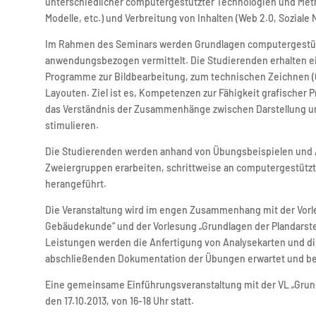
unterschiedlicher computergestützter Technologien und Metho
Modelle, etc.) und Verbreitung von Inhalten (Web 2.0, Soziale N
Im Rahmen des Seminars werden Grundlagen computergestütz
anwendungsbezogen vermittelt. Die Studierenden erhalten ei
Programme zur Bildbearbeitung, zum technischen Zeichnen (CA
Layouten. Ziel ist es, Kompetenzen zur Fähigkeit grafischer P
das Verständnis der Zusammenhänge zwischen Darstellung un
stimulieren.
Die Studierenden werden anhand von Übungsbeispielen und Au
Zweiergruppen erarbeiten, schrittweise an computergestütz
herangeführt.
Die Veranstaltung wird im engen Zusammenhang mit der Vorl
Gebäudekunde“ und der Vorlesung „Grundlagen der Plandarst
Leistungen werden die Anfertigung von Analysekarten und di
abschließenden Dokumentation der Übungen erwartet und be
Eine gemeinsame Einführungsveranstaltung mit der VL „Grund
den 17.10.2013, von 16-18 Uhr statt.