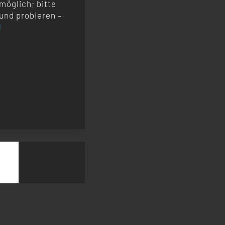
möglich; bitte
und probieren –
l