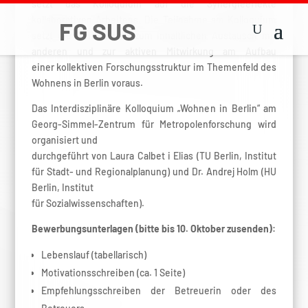
setzt das Kolloquium auf die Synergieeffekte
kollaborativen Arbeitens. Die Teilnahme am Kolloquium
setzt die Bereitschaft zum inhaltlichen Austausch mit
anderen und zur aktiven Mitwirkung am Aufbau
einer kollektiven Forschungsstruktur im Themenfeld des
Wohnens in Berlin voraus.
Das Interdisziplinäre Kolloquium „Wohnen in Berlin“ am
Georg-Simmel-Zentrum für Metropolenforschung wird
organisiert und
durchgeführt von Laura Calbet i Elias (TU Berlin, Institut
für Stadt- und Regionalplanung) und Dr. Andrej Holm (HU
Berlin, Institut
für Sozialwissenschaften).
Bewerbungsunterlagen (bitte bis 10. Oktober zusenden):
Lebenslauf (tabellarisch)
Motivationsschreiben (ca. 1 Seite)
Empfehlungsschreiben der Betreuerin oder des