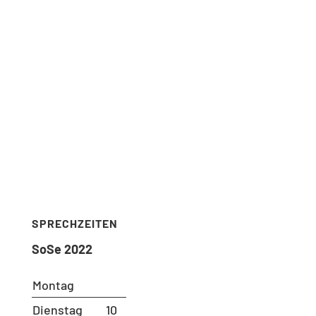
Raum: B 221
Telefon: 030 – 314 28098
Fax: 030 – 314 28153
sekretariat@udc.tu-berlin.de
SECRETARIAT
Ms. Andrea Aho (Bluhm)
Room: B 221
Phone: 030 – 314 28098
Fax: 030 – 314 28153
sekretariat@udc.tu-berlin.de
SPRECHZEITEN
SoSe 2022
Montag
Dienstag
10