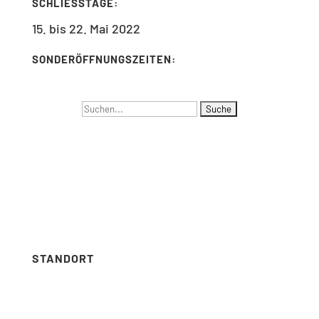
SCHLIESSTAGE:
15. bis 22. Mai 2022
SONDERÖFFNUNGSZEITEN:
Suchen
NAVIGATION
nach:
Menus list Insertion point
Languages list Insertion point
STANDORT