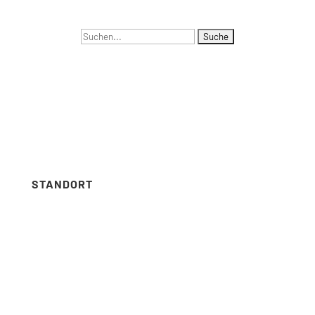
Suchen
NAVIGATION
nach:
Menus list Insertion point
Languages list Insertion point
STANDORT