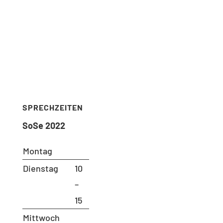
SECRETARIAT
Ms. Andrea Aho (Bluhm)
Room: B 221
Phone: 030 – 314 28098
Fax: 030 – 314 28153
sekretariat@udc.tu-berlin.de
SPRECHZEITEN
SoSe 2022
Montag
Dienstag
10
–
15
Mittwoch