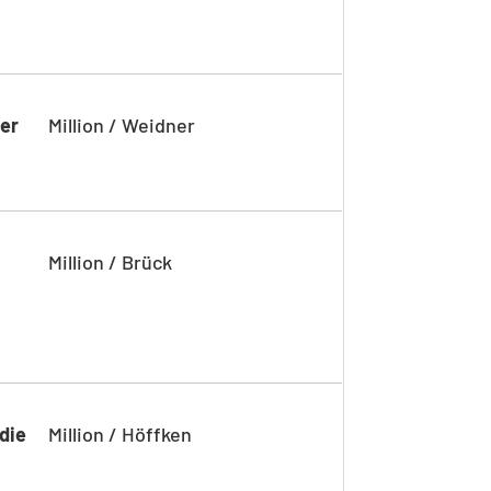
her
Million / Weidner
Million / Brück
die
Million / Höffken