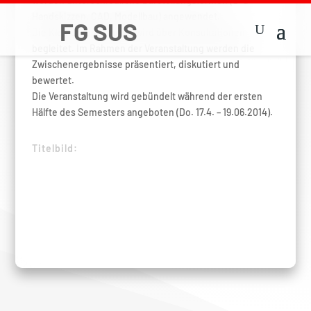
werden unterschiedliche Darstellungsformen (u. a.
Handskizzen, CAD, Modellbau) angewendet.
Die Kleingruppenarbeit wird über Konsultationen
begleitet. Im Rahmen der Veranstaltung werden die
Zwischenergebnisse präsentiert, diskutiert und
bewertet.
Die Veranstaltung wird gebündelt während der ersten
Hälfte des Semesters angeboten (Do. 17.4. – 19.06.2014).
Titelbild: