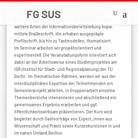
großes Potenzial, um allen Menschen einen
barrierefreien Zugang zum städtischen Raum zu
ermöglichen. Dabei werden in der Projektwerkstatt
weitere Arten der Informationsbereitstellung bspw.
mittels Brailleschrift, die erhaben ausgeprägte
Profilschrift, bis hin zu Tastmodellen, thematisiert.
Im Seminar arbeiten wir projektorientiert und
experimentell. Die Veranstaltungsform orientiert sich
dabei an der Arbeitsweise eines Studienprojektes am
ISR (Institut für Stadt- und Regionalplanung) der TU
Berlin. Im thematischen Rahmen, werden wir aus der
interdisziplinären Expertise der Teilnehmenden ein
Semesterprojekt ableiten, in Gruppenarbeit einzelne
Themenbereiche intensivieren und abschließend ein
gemeinsames Ergebnis erarbeiten und ggf.
öffentlichkeitswirksam präsentieren. Der Kurs wird
begleitet durch Gastvorträge von Expert_innen aus
Wissenschaft und Praxis sowie Kurzexkursionen in und
im nahen Umland Berlins.