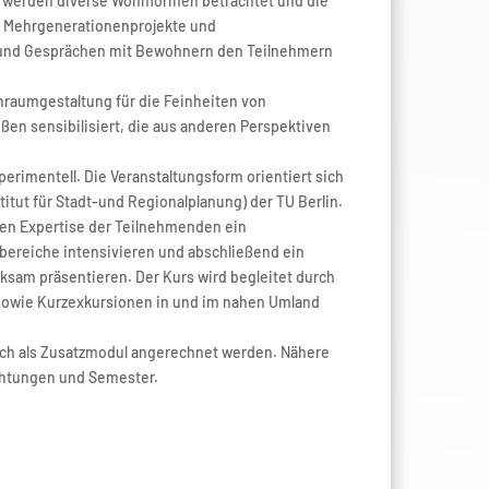
u werden diverse Wohnformen betrachtet und die
, Mehrgenerationenprojekte und
 und Gesprächen mit Bewohnern den Teilnehmern
nraumgestaltung für die Feinheiten von
ßen sensibilisiert, die aus anderen Perspektiven
perimentell. Die Veranstaltungsform orientiert sich
itut für Stadt-und Regionalplanung) der TU Berlin.
ren Expertise der Teilnehmenden ein
bereiche intensivieren und abschließend ein
ksam präsentieren. Der Kurs wird begleitet durch
 sowie Kurzexkursionen in und im nahen Umland
auch als Zusatzmodul angerechnet werden. Nähere
richtungen und Semester.