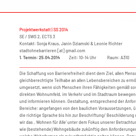
Projektwerkstatt | SS 2014
SE / SWS 2, ECTS 3
Kontakt: Sonja Kraus, Janin Dziamski & Leonie Richter
stadtohnebarrieren [at] gmail.com
1. Termin: 25.04.2014
Zeit: 10-14 Uhr Raum: A310
Die Schaffung von Barrierefreiheit dient dem Ziel, allen Me
gleichberechtigte Teilhabe an allen Lebensbereichen zu ermögl
umgesetzt, wenn sich Menschen ihren Fähigkeiten gemäß sowoh
direkten Wohnumfeld, im Verkehr und im Stadtraum bewegen,
und informieren können. Gestaltung, entsprechend der Anforde
Bereiche: angefangen von den baulichen Voraussetzungen, ü
die richtige Sprache bis hin zur Beschriftung/ Beschilderun
wir das ‚Wohnen für Alle‘ unter dem Fokus unserer Betrachtun
wie (bestehende) Wohngebäude zukünftig den Anforderungen 