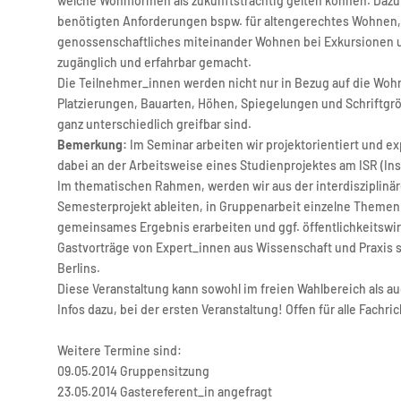
welche Wohnformen als zukunftsträchtig gelten können. Daz
benötigten Anforderungen bspw. für altengerechtes Wohnen
genossenschaftliches miteinander Wohnen bei Exkursionen
zugänglich und erfahrbar gemacht.
Die Teilnehmer_innen werden nicht nur in Bezug auf die Woh
Platzierungen, Bauarten, Höhen, Spiegelungen und Schriftgrö
ganz unterschiedlich greifbar sind.
Bemerkung:
Im Seminar arbeiten wir projektorientiert und ex
dabei an der Arbeitsweise eines Studienprojektes am ISR (Inst
Im thematischen Rahmen, werden wir aus der interdisziplinä
Semesterprojekt ableiten, in Gruppenarbeit einzelne Themen
gemeinsames Ergebnis erarbeiten und ggf. öffentlichkeitswir
Gastvorträge von Expert_innen aus Wissenschaft und Praxis
Berlins.
Diese Veranstaltung kann sowohl im freien Wahlbereich als 
Infos dazu, bei der ersten Veranstaltung! Offen für alle Fach
Weitere Termine sind:
09.05.2014 Gruppensitzung
23.05.2014 Gastereferent_in angefragt