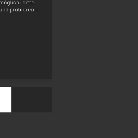
möglich; bitte
und probieren –
l