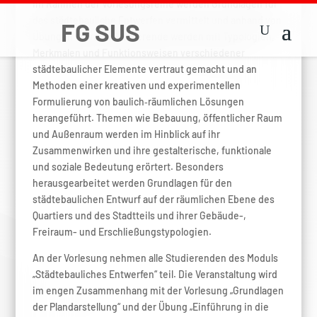
Im Rahmen der Vorlesungsreihe werden Grundlagen für
das städtebauliche Entwerfen vermittelt und anhand von
Übungen erprobt. Studierende werden mit Typologien,
Merkmalen und Funktionsweisen verschiedener
städtebaulicher Elemente vertraut gemacht und an
Methoden einer kreativen und experimentellen
Formulierung von baulich
‐
räumlichen Lösungen
herangef
ü
hrt. Themen wie Bebauung, öffentlicher Raum
und Außenraum werden im Hinblick auf ihr
Zusammenwirken und ihre gestalterische, funktionale
und soziale Bedeutung erörtert. Besonders
herausgearbeitet werden Grundlagen für den
städtebaulichen Entwurf auf der räumlichen Ebene des
Quartiers und des Stadtteils und ihrer Gebäude-,
Freiraum- und Erschließungstypologien.
An der Vorlesung nehmen alle Studierenden des Moduls
„Städtebauliches Entwerfen“ teil. Die Veranstaltung wird
im engen Zusammenhang mit der Vorlesung „Grundlagen
der Plandarstellung“ und der Übung „Einführung in die