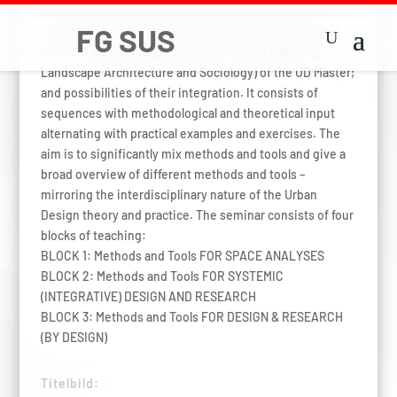
The seminar focuses on the scientific methods of the
four root disciplines (Architecture, Urban Planning,
Landscape Architecture and Sociology) of the UD Master;
and possibilities of their integration. It consists of
sequences with methodological and theoretical input
alternating with practical examples and exercises. The
aim is to significantly mix methods and tools and give a
broad overview of different methods and tools –
mirroring the interdisciplinary nature of the Urban
Design theory and practice. The seminar consists of four
blocks of teaching:
BLOCK 1: Methods and Tools FOR SPACE ANALYSES
BLOCK 2: Methods and Tools FOR SYSTEMIC
(INTEGRATIVE) DESIGN AND RESEARCH
BLOCK 3: Methods and Tools FOR DESIGN & RESEARCH
(BY DESIGN)
Titelbild: