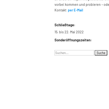
 030 – 314 28098
vorbei kommen und probieren – od
0 – 314 28153
Kontakt
per E-Mail
ariat@udc.tu-berlin.de
Schließtage:
15. bis 22. Mai 2022
Sonderöffnungszeiten:
Suchen
nach: