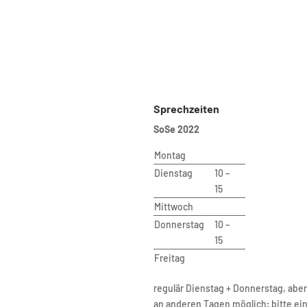
ische Universität Berlin
Sprechzeiten
SoSe 2022
 VI – Planning Building Environment
te of Urban and Regional Planning
Montag
Dienstag
10 –
of Urban Design and Urban
15
opment
Mittwoch
bergstr. 40A
Donnerstag
10 –
riat B9
15
erlin
tariat
Freitag
drea Aho (Bluhm)
regulär Dienstag + Donnerstag, abe
B 221
an anderen Tagen möglich; bitte ei