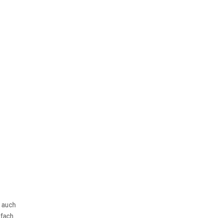
Navigation
Menus list Insertion point
Languages list Insertion point
r auch
nfach