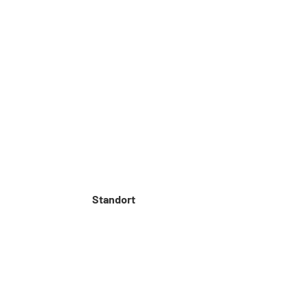
Telefon: 030 – 314 28098
Phone:
Fax: 030 – 314 28153
Fax: 03
sekretariat@udc.tu-berlin.de
sekret
Standort