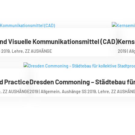
und Visuelle Kommunikationsmittel (CAD)
Kerns
 2019
,
Lehre
,
ZZ AUSHÄNGE
2019
|
Al
d Practice
Dresden Commoning – Städtebau für 
e
,
ZZ AUSHÄNGE
2019
|
Allgemein
,
Aushänge SS 2019
,
Lehre
,
ZZ AUSHÄN