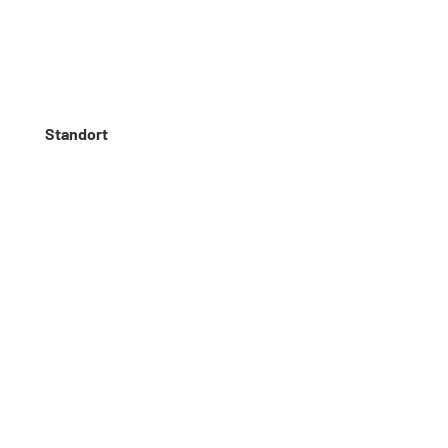
Languages list Insertion point
Standort