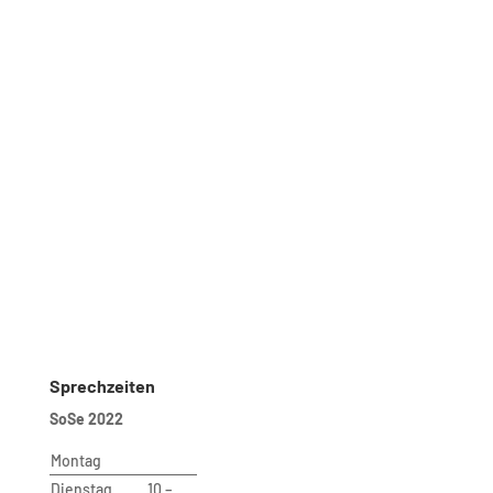
Sekretariat B9
10623 Berlin
Sekretariat
Andrea Aho (Bluhm)
Raum: B 221
Telefon: 030 – 314 28098
Fax: 030 – 314 28153
sekretariat@udc.tu-berlin.de
Secretariat
Ms. Andrea Aho (Bluhm)
Room: B 221
Phone: 030 – 314 28098
Fax: 030 – 314 28153
sekretariat@udc.tu-berlin.de
Sprechzeiten
SoSe 2022
Montag
Dienstag
10 –