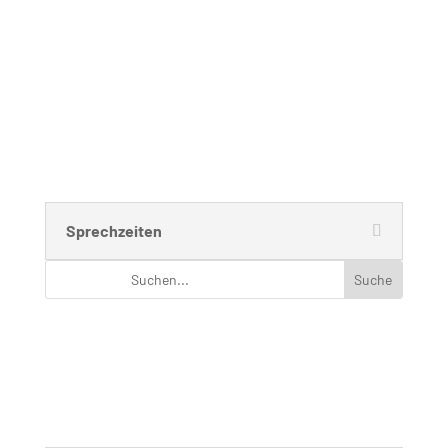
Telefon: 030 – 314 28098
Fax: 030 – 314 28153
sekretariat@udc.tu-berlin.de
Secretariat
Ms. Andrea Aho (Bluhm)
Room: B 221
Phone: 030 – 314 28098
Fax: 030 – 314 28153
sekretariat@udc.tu-berlin.de
Sprechzeiten
Navigation
Menus list Insertion point
Languages list Insertion point