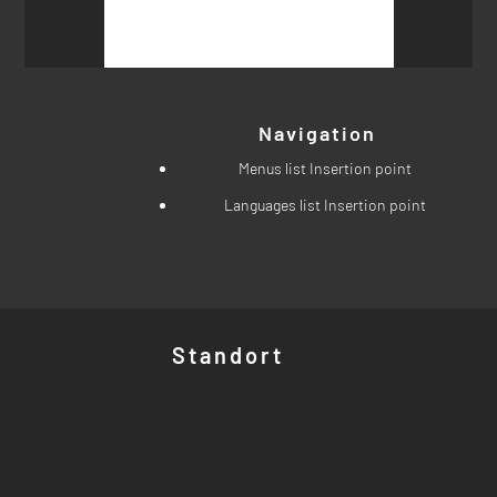
nach:
Navigation
Menus list Insertion point
Languages list Insertion point
Standort