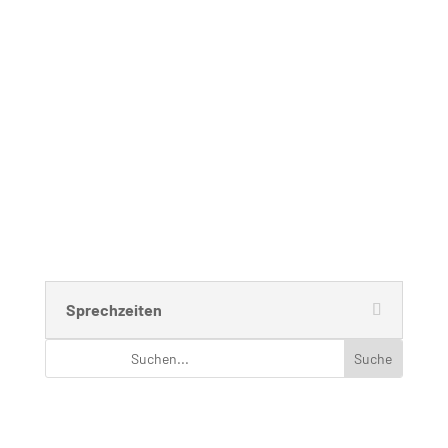
Sekretariat
Andrea Aho (Bluhm)
Raum: B 221
Telefon: 030 – 314 28098
Fax: 030 – 314 28153
sekretariat@udc.tu-berlin.de
Secretariat
Ms. Andrea Aho (Bluhm)
Room: B 221
Phone: 030 – 314 28098
Fax: 030 – 314 28153
sekretariat@udc.tu-berlin.de
Sprechzeiten
Navigation
Menus list Insertion point
Languages list Insertion point