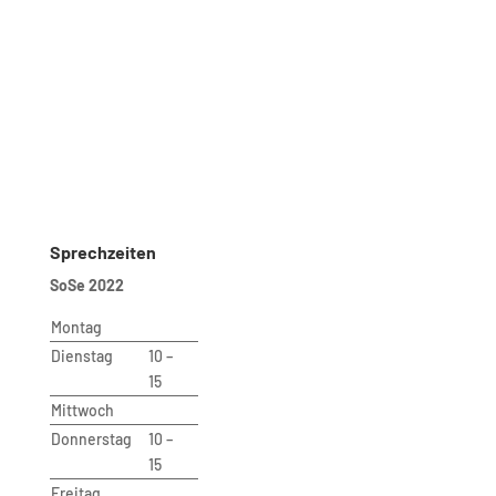
Telefon: 030 – 314 28098
Fax: 030 – 314 28153
sekretariat@udc.tu-berlin.de
Secretariat
Ms. Andrea Aho (Bluhm)
Room: B 221
Phone: 030 – 314 28098
Fax: 030 – 314 28153
sekretariat@udc.tu-berlin.de
Sprechzeiten
SoSe 2022
Montag
Dienstag
10 –
15
Mittwoch
Donnerstag
10 –
15
Freitag