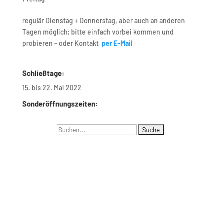
regulär Dienstag + Donnerstag, aber auch an anderen
Tagen möglich; bitte einfach vorbei kommen und
probieren – oder Kontakt
per E-Mail
Schließtage:
15. bis 22. Mai 2022
Sonderöffnungszeiten:
Suchen
Navigation
nach:
Menus list Insertion point
Languages list Insertion point