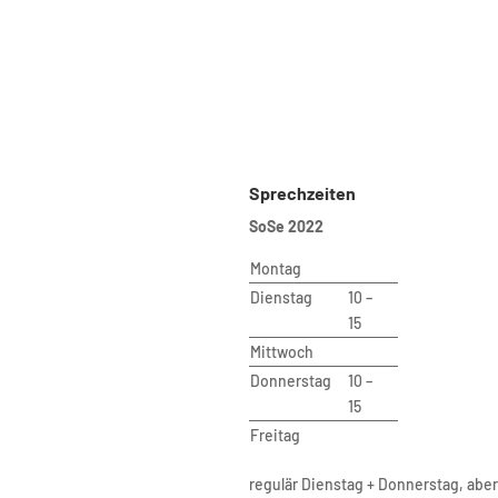
ische Universität Berlin
Sprechzeiten
SoSe 2022
 VI – Planning Building Environment
te of Urban and Regional Planning
Montag
Dienstag
10 –
of Urban Design and Urban
15
opment
Mittwoch
bergstr. 40A
Donnerstag
10 –
riat B9
15
erlin
tariat
Freitag
drea Aho (Bluhm)
regulär Dienstag + Donnerstag, abe
B 221