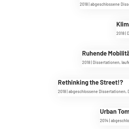
2018
|
abgeschlossene Diss
Klim
2018
|
D
Ruhende Mobilit
2018
|
Dissertationen
,
lau
Rethinking the Street!?
2018
|
abgeschlossene Dissertationen
,
Urban Tomo
2014
|
abgeschlo