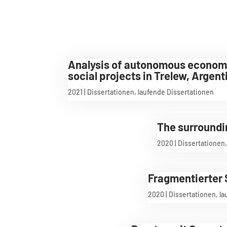
Analysis of autonomous economic
social projects in Trelew, Argent
2021
|
Dissertationen
,
laufende Dissertationen
The surroundin
2020
|
Dissertationen
Fragmentierter 
2020
|
Dissertationen
,
la