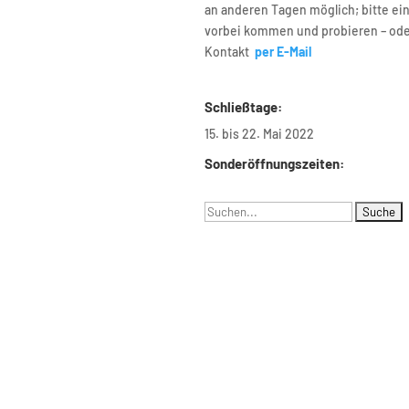
an anderen Tagen möglich; bitte ei
 030 – 314 28098
vorbei kommen und probieren – od
0 – 314 28153
Kontakt
per E-Mail
ariat@udc.tu-berlin.de
Schließtage:
15. bis 22. Mai 2022
Sonderöffnungszeiten:
Suchen
nach: