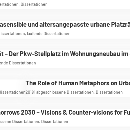
ertationen
,
Dissertationen
asensible und altersangepasste urbane Platz
issertationen
,
laufende Dissertationen
ät – Der Pkw-Stellplatz im Wohnungsneubau i
fende Dissertationen
The Role of Human Metaphors on Urb
Dissertationen
2018
|
abgeschlossene Dissertationen
,
Dissertationen
rrows 2030 – Visions & Counter-visions for Fu
ssene Dissertationen
,
Dissertationen