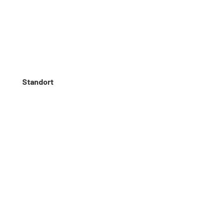
Menus list Insertion point
Languages list Insertion point
Standort