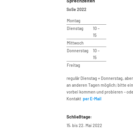
ische Universität Berlin
Sprechzeiten
SoSe 2022
 VI – Planning Building Environment
te of Urban and Regional Planning
Montag
Dienstag
10 –
of Urban Design and Urban
15
opment
Mittwoch
bergstr. 40A
Donnerstag
10 –
riat B9
15
erlin
tariat
Freitag
drea Aho (Bluhm)
regulär Dienstag + Donnerstag, abe
B 221
an anderen Tagen möglich; bitte ei
 030 – 314 28098
vorbei kommen und probieren – od
0 – 314 28153
Kontakt
per E-Mail
ariat@udc.tu-berlin.de
Schließtage:
15. bis 22. Mai 2022