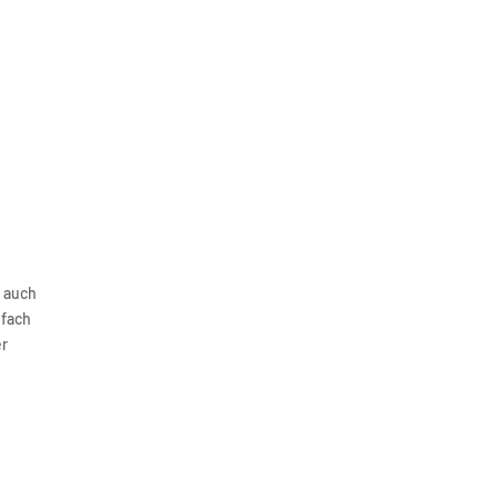
Navigation
Menus list Insertion point
Languages list Insertion point
r auch
nfach
er