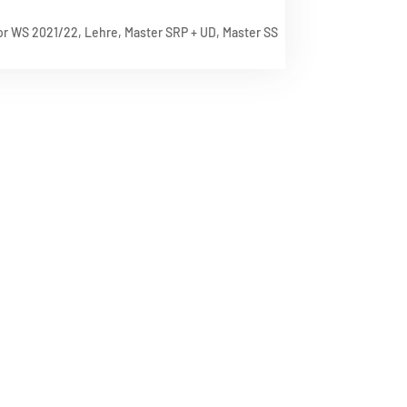
or WS 2021/22
,
Lehre
,
Master SRP + UD
,
Master SS
Navigation
Menus list Insertion point
Languages list Insertion point