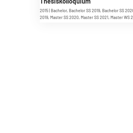
Thesiskolloquium
2015
|
Bachelor
,
Bachelor SS 2019
,
Bachelor SS 202
2019
,
Master SS 2020
,
Master SS 2021
,
Master WS 
Technische Universität Berlin
Techn
Fakultät VI – Planen Bauen Umwelt
Faculty
Institut für Stadt- und Regionalplanung
Institu
(ISR)
(ISR)