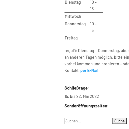
Dienstag
10 –
of Urban Design and Urban
15
opment
Mittwoch
bergstr. 40A
Donnerstag
10 –
riat B9
15
erlin
tariat
Freitag
drea Aho (Bluhm)
regulär Dienstag + Donnerstag, abe
B 221
an anderen Tagen möglich; bitte ei
 030 – 314 28098
vorbei kommen und probieren – od
0 – 314 28153
Kontakt
per E-Mail
ariat@udc.tu-berlin.de
Schließtage:
15. bis 22. Mai 2022
Sonderöffnungszeiten:
Suchen
nach: