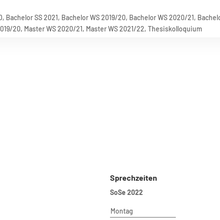
0
,
Bachelor SS 2021
,
Bachelor WS 2019/20
,
Bachelor WS 2020/21
,
Bachel
2019/20
,
Master WS 2020/21
,
Master WS 2021/22
,
Thesiskolloquium
ische Universität Berlin
Sprechzeiten
SoSe 2022
 VI – Planning Building Environment
te of Urban and Regional Planning
Montag