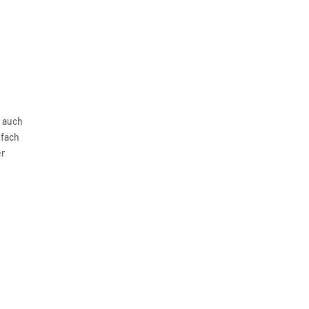
r auch
nfach
er