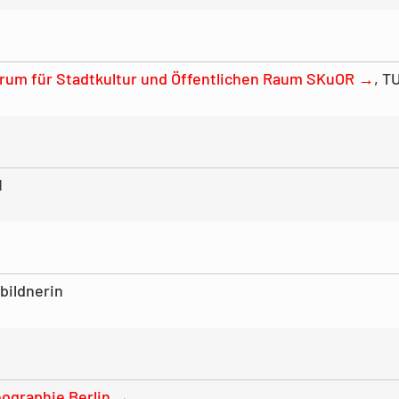
ntrum für Stadtkultur und Öffentlichen Raum SKuOR →
, T
M
bildnerin
eographie Berlin →