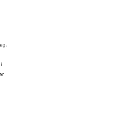
ag,
i
er