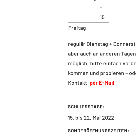
tariat B9
–
 Berlin
15
RETARIAT
Freitag
ndrea Aho (Bluhm)
regulär Dienstag + Donnerst
 B 221
aber auch an anderen Tagen
: 030 – 314 28098
möglich; bitte einfach vorbe
030 – 314 28153
kommen und probieren – od
tariat@udc.tu-berlin.de
Kontakt
per E-Mail
SCHLIESSTAGE:
15. bis 22. Mai 2022
SONDERÖFFNUNGSZEITEN: