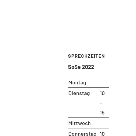
NISCHE UNIVERSITÄT
SPRECHZEITEN
IN
SoSe 2022
ty VI – Planning Building
Montag
ronment
Dienstag
10
tute of Urban and Regional
–
ing (ISR)
15
 of Urban Design and Urban
Mittwoch
lopment
nbergstr. 40A
Donnerstag
10