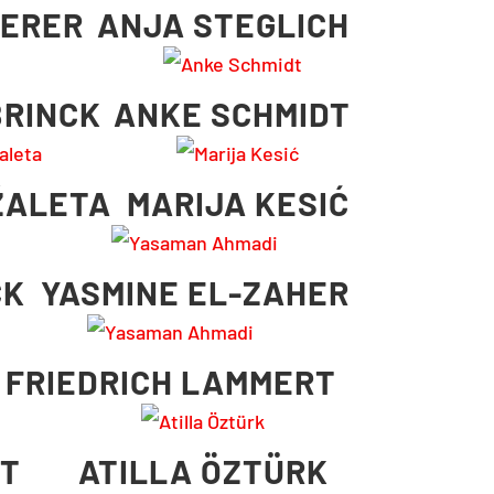
ERER
ANJA STEGLICH
BRINCK
ANKE SCHMIDT
ŽALETA
MARIJA KESIĆ
CK
YASMINE EL-ZAHER
FRIEDRICH LAMMERT
RT
ATILLA ÖZTÜRK