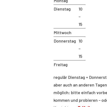
Montag
ronment
Dienstag
10
tute of Urban and Regional
–
ing (ISR)
15
 of Urban Design and Urban
Mittwoch
lopment
nbergstr. 40A
Donnerstag
10
tariat B9
–
 Berlin
15
RETARIAT
Freitag
ndrea Aho (Bluhm)
regulär Dienstag + Donnerst
 B 221
aber auch an anderen Tagen
: 030 – 314 28098
möglich; bitte einfach vorbe
030 – 314 28153
kommen und probieren – od
tariat@udc.tu-berlin.de