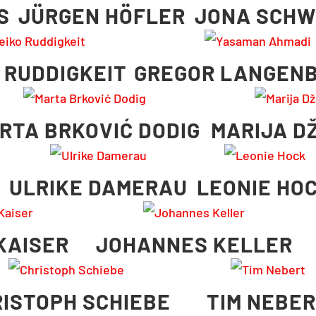
S
JÜRGEN HÖFLER
JONA SCHW
 RUDDIGKEIT
GREGOR LANGEN
RTA BRKOVIĆ DODIG
MARIJA D
ULRIKE DAMERAU
LEONIE HO
KAISER
JOHANNES KELLER
ISTOPH SCHIEBE
TIM NEBE