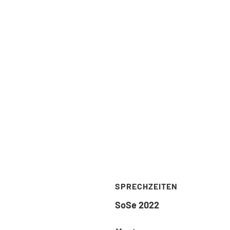
NISCHE UNIVERSITÄT
SPRECHZEITEN
IN
SoSe 2022
ty VI – Planning Building