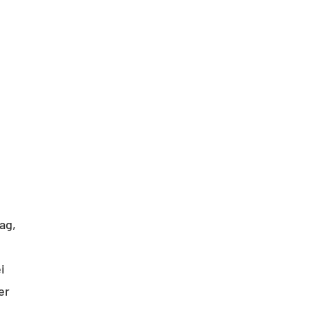
ag,
i
er